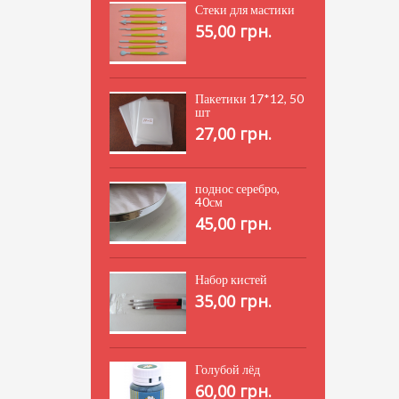
Стеки для мастики
55,00 грн.
Пакетики 17*12, 50
шт
27,00 грн.
поднос серебро,
40см
45,00 грн.
Набор кистей
35,00 грн.
Голубой лёд
60,00 грн.