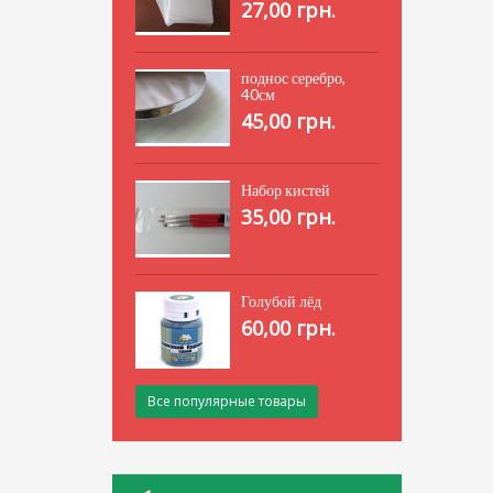
27,00 грн.
поднос серебро,
40см
45,00 грн.
Набор кистей
35,00 грн.
Голубой лёд
60,00 грн.
Все популярные товары