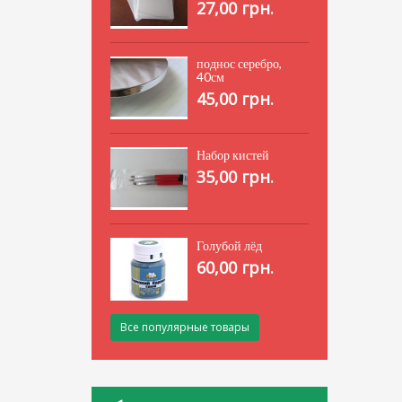
27,00 грн.
поднос серебро,
40см
45,00 грн.
Набор кистей
35,00 грн.
Голубой лёд
60,00 грн.
Все популярные товары