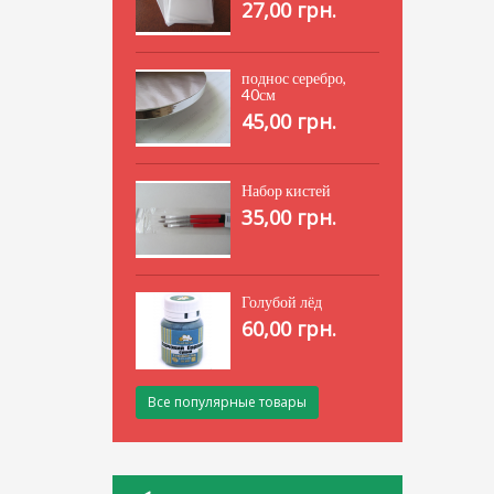
27,00 грн.
поднос серебро,
40см
45,00 грн.
Набор кистей
35,00 грн.
Голубой лёд
60,00 грн.
Все популярные товары