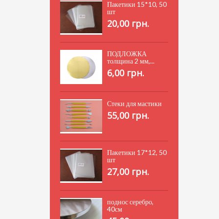
Пакетики 15*10, 50
шт
20,00 грн.
ПОДЛОЖКА
толщина 2 мм,...
6,00 грн.
Стеки для мастики
55,00 грн.
Пакетики 17*12, 50
шт
27,00 грн.
поднос серебро,
40см