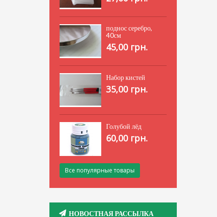
поднос серебро,
40см
45,00 грн.
Набор кистей
35,00 грн.
Голубой лёд
60,00 грн.
Все популярные товары
НОВОСТНАЯ РАССЫЛКА