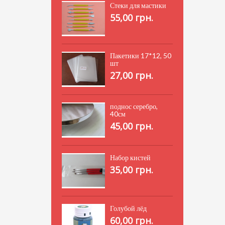
Стеки для мастики
55,00 грн.
Пакетики 17*12, 50
шт
27,00 грн.
поднос серебро,
40см
45,00 грн.
Набор кистей
35,00 грн.
Голубой лёд
60,00 грн.