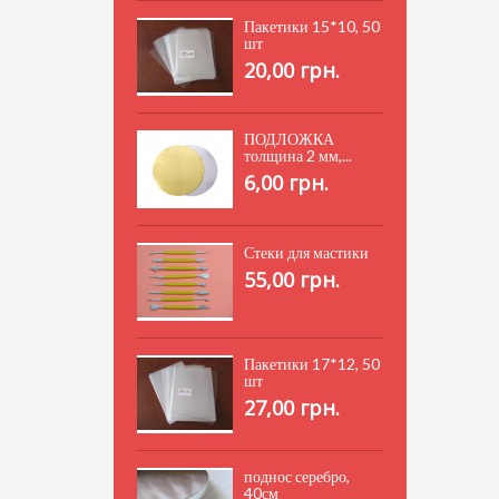
Пакетики 15*10, 50
шт
20,00 грн.
ПОДЛОЖКА
толщина 2 мм,...
6,00 грн.
Стеки для мастики
55,00 грн.
Пакетики 17*12, 50
шт
27,00 грн.
поднос серебро,
40см