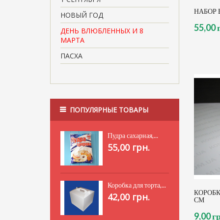
НАБОР
НОВЫЙ ГОД
55,00 
ДЕНЬ ВЛЮБЛЕННЫХ И 8
МАРТА
ПАСХА
ПОПУЛЯРНЫЕ ТОВАРЫ
Пудра сахарная,...
55,00 грн.
Коробка для торта,...
КОРОБКА
42,00 грн.
СМ
9,00 г