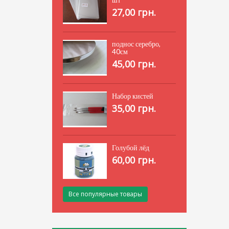
27,00 грн.
поднос серебро,
40см
45,00 грн.
Набор кистей
35,00 грн.
Голубой лёд
60,00 грн.
Все популярные товары