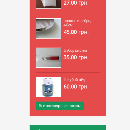
27,00 грн.
поднос серебро,
40см
45,00 грн.
Набор кистей
35,00 грн.
Голубой лёд
60,00 грн.
Все популярные товары