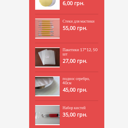
6,00 грн.
Стеки для мастики
55,00 грн.
Пакетики 17*12, 50
шт
27,00 грн.
поднос серебро,
40см
45,00 грн.
Набор кистей
35,00 грн.