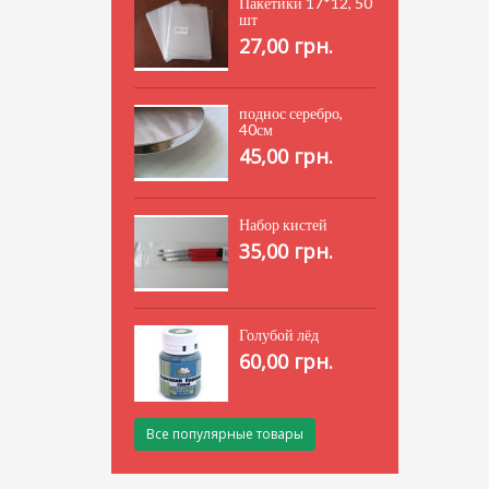
Пакетики 17*12, 50
шт
27,00 грн.
поднос серебро,
40см
45,00 грн.
Набор кистей
35,00 грн.
Голубой лёд
60,00 грн.
Все популярные товары